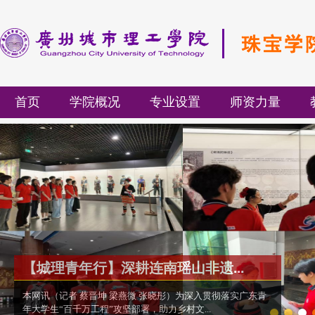
首页
学院概况
专业设置
师资力量
【城理青年行】深耕连南瑶山非遗...
本网讯（记者 蔡晋坤 梁燕微 张晓彤）为深入贯彻落实广东青
年大学生“百千万工程”攻坚部署，助力乡村文...